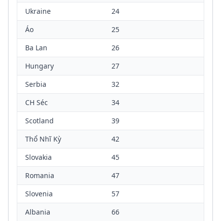
Ukraine
24
Áo
25
Ba Lan
26
Hungary
27
Serbia
32
CH Séc
34
Scotland
39
Thổ Nhĩ Kỳ
42
Slovakia
45
Romania
47
Slovenia
57
Albania
66