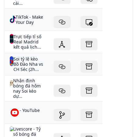
cái...
TikTok - Make
Your Day
Trực tiếp tỉ số
Real Madrid
kết quả lịch...
Soi tỷ lệ kèo
Bồ Đào Nha vs
CH Séc (2h...
Nhận định
bóng đá hôm
nay Soi kèo
dự...
- YouTube
Livescore - Tỷ
số bóng đá