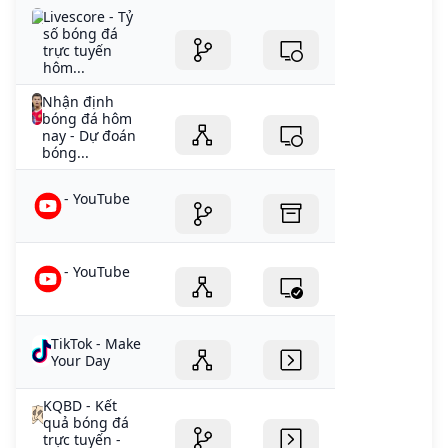
Livescore - Tỷ
số bóng đá
trực tuyến
hôm...
Nhận định
bóng đá hôm
nay - Dự đoán
bóng...
- YouTube
- YouTube
TikTok - Make
Your Day
KQBD - Kết
quả bóng đá
trực tuyến -