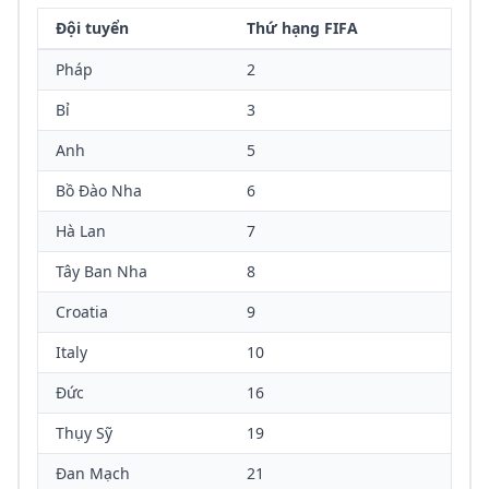
Đội tuyển
Thứ hạng FIFA
Pháp
2
Bỉ
3
Anh
5
Bồ Đào Nha
6
Hà Lan
7
Tây Ban Nha
8
Croatia
9
Italy
10
Đức
16
Thụy Sỹ
19
Đan Mạch
21