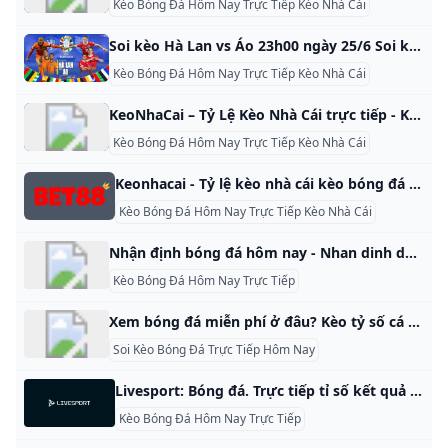
Kèo Bóng Đá Hôm Nay Trực Tiếp Kèo Nhà Cái
Soi kèo Hà Lan vs Áo 23h00 ngày 25/6 Soi kèo Hà Lan vs Áo lúc 23h00 ngày 25/6 tại EURO 2024: Phân tích phong độ, lực lượng, dự đoán tỉ số. Liệu Hà Lan có thể giành ngôi đầu bảng D? Đăng vào lúc 06:47, 24/06/2024 Mục lục Phân tích phong độ đội tuyển Hà Lan và đội tuyển ÁoThông tin lực lượng đội tuyển Hà Lan và đội tuyển ÁoĐội hình dự kiến trận Hà Lan vs ÁoSoi kèo nhà cái trận Hà Lan vs ÁoChuyên gia Bóng đá dự đoán tỉ số Hà Lan vs Áo- Soi kèo Tây Ban Nha vs Albania, 02h00 ngày 25/6
Kèo Bóng Đá Hôm Nay Trực Tiếp Kèo Nhà Cái
KeoNhaCai – Tỷ Lệ Kèo Nhà Cái trực tiếp - Kèo bóng đá trực tuyến PNLD - Moderna KeoNhaCai – Tỷ Lệ Kèo Nhà Cái trực tiếp – Kèo bóng đá trực tuyến Bảng tỷ lệ kèo nhà here fb9 cung cấp kèo bóng đ Trực tuyến aff 2022, tỷ lệ Cược: kèo chấp, kèo tỷ, kèo tài xỉu .. tất cả cac trận đấu diễn ra trong ngày. Bảng kèo nhà cai hôm nay Để tìm nhanh trận đấu, hãy nhấn vào ” Tìm trận đấu ” hoặc sử dụng chức năng ” Lọc giải đấu ” trên bảng tỷ lệ kèo nhà cai.
Kèo Bóng Đá Hôm Nay Trực Tiếp Kèo Nhà Cái
Keonhacai - Tỷ lệ kèo nhà cái kèo bóng đá trực tuyến hôm nay keonhacai, tỷ lệ kèo bóng đá nhà cái tối nay. Tổng hợp kèo nhà cái EURO 2024, kèo tỷ số, kèo tài xỉu bóng đá World Cup 2026 chính xác nhất. Soi kèo Arsenal vs Liverpool, 23h30 – 27/10/2024 Soi kèo Manchester City vs Southampton, 21h00 – 26/10/2024 Soi kèo RB Leipzig vs Liverpool, 02h00 – 24/10/2024 Phiên bản kèo nhà cái All-in-one mới ra mắt với các tính năng ưu việt nằm tất cả trên bảng kèo: Cập nhật chính xác tuyệt đối thời gian thi đấu và tỷ lệ kèo real-time, xem trực tiếp bóng đá, kèo phạt góc, kèo thẻ phạt…
Kèo Bóng Đá Hôm Nay Trực Tiếp Kèo Nhà Cái
Nhận định bóng đá hôm nay - Nhan dinh du doan bóng đá tối nay Nhận định bóng đá đêm nay - Báo bóng đá 24h nhận định tỷ số win dự đoán kết quả trận đấu bóng đá hôm nay, rạng sáng mai từ các chuyên gia
Kèo Bóng Đá Hôm Nay Trực Tiếp
Xem bóng đá miễn phí ở đâu? Kèo tỷ số cá độ bóng đá là thuật ngũ sử dụng để biểu thị tỷ lệ giữa 2 đội bóng tham dự trong một cuộc chiến mà người chơi muốn đặt cược. Xem kèo tỷ số bóng đá là việc người chơi sẽ dự đoán tỷ số của cuộc đấu đó; có thể dự đoán tỷ số cuối cùng hoặc tỷ số khác, trong thời gian thi đấu giữa hai đội bóng.
Soi Kèo Bóng Đá Trực Tiếp Hôm Nay
Livesport: Bóng đá. Trực tiếp tỉ số kết quả bảng xếp hạng số liệu thống kê Trực tiếp bóng đá - các tỉ số, bảng xếp hạng, lịch thi đấu, số liệu thống kê và lưu trữ kết quả bóng đá. Livesport.com cung cấp dịch vụ tỉ số của hơn 1000 giải đấu bóng đá trên toàn thế giới, bao gồm giải Việt Nam V.League 1.
Kèo Bóng Đá Hôm Nay Trực Tiếp