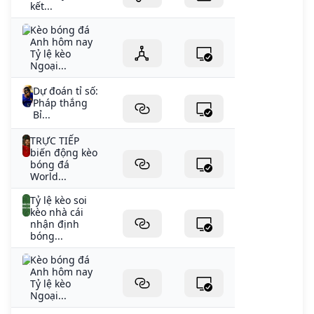
kết...
Kèo bóng đá
Anh hôm nay
Tỷ lệ kèo
Ngoại...
Dự đoán tỉ số:
Pháp thắng
Bỉ...
TRỰC TIẾP
biến động kèo
bóng đá
World...
Tỷ lệ kèo soi
kèo nhà cái
nhận định
bóng...
Kèo bóng đá
Anh hôm nay
Tỷ lệ kèo
Ngoại...