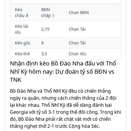
Kèo
BĐN
Chọn BĐN
châu Á
chấp 1
Kèo tài
2,75
Chọn Tài
xỉu
Kèo góc
9
Chọn Tài
Kèo thẻ
3,5
Chọn Xỉu
Nhận định kèo Bồ Đào Nha đấu với Thổ
Nhĩ Kỳ hôm nay: Dự đoán tỷ số BĐN vs
TNK
Bồ Đào Nha và Thổ Nhĩ Kỳ đều có chiến thắng
ngày ra quân, nhưng cách chiến thắng của 2 đội
lại khác nhau. Thổ Nhĩ Kỳ đã dễ dàng đánh bại
Georgia với tỷ số 3-1 trong thế đôi công. Trong khi
đó, Bồ Đào Nha phải rất chật vật mới có chiến
thắng nghẹt thở 2-1 trước Cộng hòa Séc.