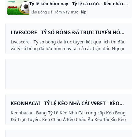
Tỷ lệ kèo hôm nay - Tỷ lệ cá cược - Kèo nhà cái bóng đá Tỷ lệ kèo bóng đá - Xem tỷ lệ bóng đá hôm nay, tỉ lệ cá cược trực tuyến. Cập nhật kèo nhà cái, tỷ lệ châu Á, châu Âu mới nhất. | Tỷ Lệ Ngoại Hạng Anh | |—| | 26/10 02h00 | Leicester City14 vs Nottingham Forest8 | 1/4 : 0 | 0.78 | -0.90 | 0 : 0 | -0.94 | 0.82 | 2 1/2 | -0.97 | 0.
Kèo Bóng Đá Hôm Nay Trực Tiếp
LIVESCORE - TỶ SỐ BÓNG ĐÁ TRỰC TUYẾN HÔM
NAY NHANH NHẤT
Livescore - Ty so bong da truc tuyen kết quả lịch thi đấu
và tỷ số bóng đá lưu hôm nay tất cả các trận đấu Ngoại
hạng Anh Cup C1 Cup C2.
KEONHACAI - TỶ LỆ KÈO NHÀ CÁI V9BET - KÈO
BÓNG ĐÁ TRỰC TUYẾN
Keonhacai - Bảng Tỷ Lệ Kèo Nhà Cái cung cấp Kèo Bóng
Đá Trực Tuyến: Kèo Châu Á Kèo Châu Âu Kèo Tài Xỉu Kèo
Tỷ Số Kèo Rung..