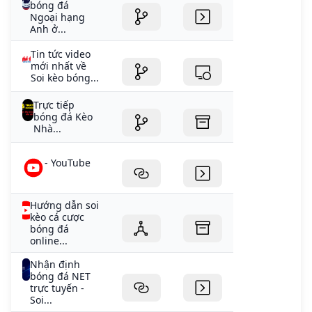
bóng đá
Ngoại hạng
Anh ở...
Tin tức video
mới nhất về
Soi kèo bóng...
Trực tiếp
bóng đá Kèo
Nhà...
- YouTube
Hướng dẫn soi
kèo cá cược
bóng đá
online...
Nhận định
bóng đá NET
trực tuyến -
Soi...