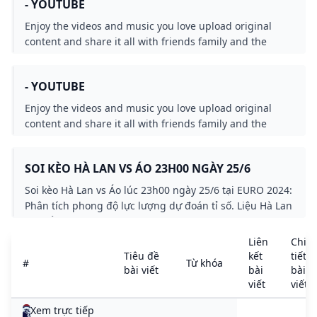
- YOUTUBE
Enjoy the videos and music you love upload original
content and share it all with friends family and the
world on YouTube.
- YOUTUBE
Enjoy the videos and music you love upload original
content and share it all with friends family and the
world on YouTube.
SOI KÈO HÀ LAN VS ÁO 23H00 NGÀY 25/6
Soi kèo Hà Lan vs Áo lúc 23h00 ngày 25/6 tại EURO 2024:
Phân tích phong độ lực lượng dự đoán tỉ số. Liệu Hà Lan
có thể giành ngôi đầu bảng D?
Liên
Chi
Tiêu đề
kết
tiết
#
Từ khóa
bài viết
bài
bài
viết
viết
Xem trực tiếp