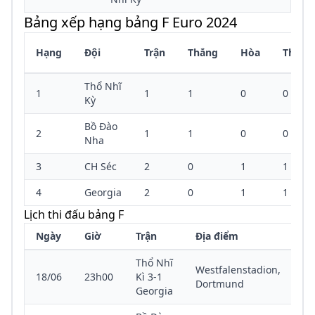
Bảng xếp hạng bảng F Euro 2024
Hạng
Đội
Trận
Thắng
Hòa
Thua
Thổ Nhĩ
1
1
1
0
0
Kỳ
Bồ Đào
2
1
1
0
0
Nha
3
CH Séc
2
0
1
1
4
Georgia
2
0
1
1
Lịch thi đấu bảng F
Ngày
Giờ
Trận
Địa điểm
Thổ Nhĩ
Westfalenstadion,
18/06
23h00
Kì 3-1
Dortmund
Georgia