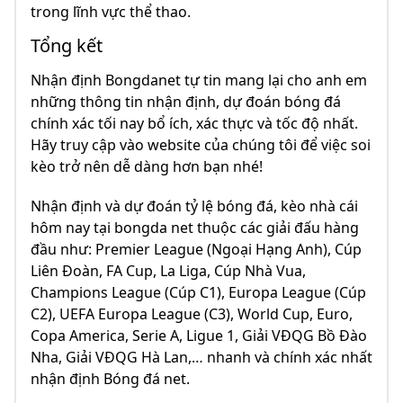
trong lĩnh vực thể thao.
Tổng kết
Nhận định Bongdanet tự tin mang lại cho anh em
những thông tin nhận định, dự đoán bóng đá
chính xác tối nay bổ ích, xác thực và tốc độ nhất.
Hãy truy cập vào website của chúng tôi để việc soi
kèo trở nên dễ dàng hơn bạn nhé!
Nhận định và dự đoán tỷ lệ bóng đá, kèo nhà cái
hôm nay tại bongda net thuộc các giải đấu hàng
đầu như: Premier League (Ngoại Hạng Anh), Cúp
Liên Đoàn, FA Cup, La Liga, Cúp Nhà Vua,
Champions League (Cúp C1), Europa League (Cúp
C2), UEFA Europa League (C3), World Cup, Euro,
Copa America, Serie A, Ligue 1, Giải VĐQG Bồ Đào
Nha, Giải VĐQG Hà Lan,… nhanh và chính xác nhất
nhận định Bóng đá net.