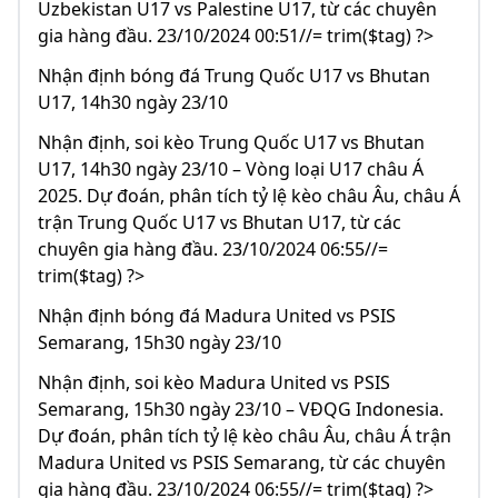
Uzbekistan U17 vs Palestine U17, từ các chuyên
gia hàng đầu. 23/10/2024 00:51//= trim($tag) ?>
Nhận định bóng đá Trung Quốc U17 vs Bhutan
U17, 14h30 ngày 23/10
Nhận định, soi kèo Trung Quốc U17 vs Bhutan
U17, 14h30 ngày 23/10 – Vòng loại U17 châu Á
2025. Dự đoán, phân tích tỷ lệ kèo châu Âu, châu Á
trận Trung Quốc U17 vs Bhutan U17, từ các
chuyên gia hàng đầu. 23/10/2024 06:55//=
trim($tag) ?>
Nhận định bóng đá Madura United vs PSIS
Semarang, 15h30 ngày 23/10
Nhận định, soi kèo Madura United vs PSIS
Semarang, 15h30 ngày 23/10 – VĐQG Indonesia.
Dự đoán, phân tích tỷ lệ kèo châu Âu, châu Á trận
Madura United vs PSIS Semarang, từ các chuyên
gia hàng đầu. 23/10/2024 06:55//= trim($tag) ?>