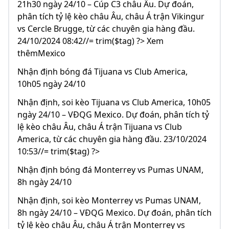
21h30 ngày 24/10 – Cúp C3 châu Âu. Dự đoán,
phân tích tỷ lệ kèo châu Âu, châu Á trận Vikingur
vs Cercle Brugge, từ các chuyên gia hàng đầu.
24/10/2024 08:42//= trim($tag) ?> Xem
thêmMexico
Nhận định bóng đá Tijuana vs Club America,
10h05 ngày 24/10
Nhận định, soi kèo Tijuana vs Club America, 10h05
ngày 24/10 – VĐQG Mexico. Dự đoán, phân tích tỷ
lệ kèo châu Âu, châu Á trận Tijuana vs Club
America, từ các chuyên gia hàng đầu. 23/10/2024
10:53//= trim($tag) ?>
Nhận định bóng đá Monterrey vs Pumas UNAM,
8h ngày 24/10
Nhận định, soi kèo Monterrey vs Pumas UNAM,
8h ngày 24/10 – VĐQG Mexico. Dự đoán, phân tích
tỷ lệ kèo châu Âu, châu Á trận Monterrey vs