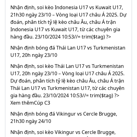
Nhận định, soi kèo Indonesia U17 vs Kuwait U17,
21h30 ngày 23/10 – Vòng loại U17 châu Á 2025. Dự
đoán, phân tích tỷ lệ kèo châu Âu, châu Á trận
Indonesia U17 vs Kuwait U17, từ các chuyên gia
hàng đầu. 23/10/2024 10:53//= trim($tag) ?>
Nhận định bóng đá Thái Lan U17 vs Turkmenistan
U17, 20h ngày 23/10
Nhận định, soi kèo Thái Lan U17 vs Turkmenistan
U17, 20h ngày 23/10 – Vòng loại U17 châu Á 2025.
Dự đoán, phân tích tỷ lệ kèo châu Âu, châu Á trận
Thái Lan U17 vs Turkmenistan U17, từ các chuyên
gia hàng đầu. 23/10/2024 10:53//= trim($tag) ?>
Xem thêmCúp C3
Nhận định bóng đá Vikingur vs Cercle Brugge,
21h30 ngày 24/10
Nhận định, soi kèo Vikingur vs Cercle Brugge,