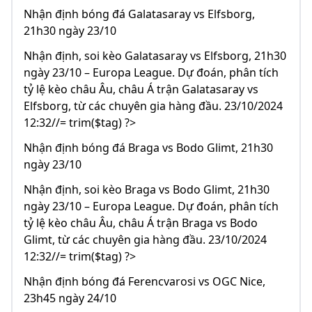
Nhận định bóng đá Galatasaray vs Elfsborg,
21h30 ngày 23/10
Nhận định, soi kèo Galatasaray vs Elfsborg, 21h30
ngày 23/10 – Europa League. Dự đoán, phân tích
tỷ lệ kèo châu Âu, châu Á trận Galatasaray vs
Elfsborg, từ các chuyên gia hàng đầu. 23/10/2024
12:32//= trim($tag) ?>
Nhận định bóng đá Braga vs Bodo Glimt, 21h30
ngày 23/10
Nhận định, soi kèo Braga vs Bodo Glimt, 21h30
ngày 23/10 – Europa League. Dự đoán, phân tích
tỷ lệ kèo châu Âu, châu Á trận Braga vs Bodo
Glimt, từ các chuyên gia hàng đầu. 23/10/2024
12:32//= trim($tag) ?>
Nhận định bóng đá Ferencvarosi vs OGC Nice,
23h45 ngày 24/10