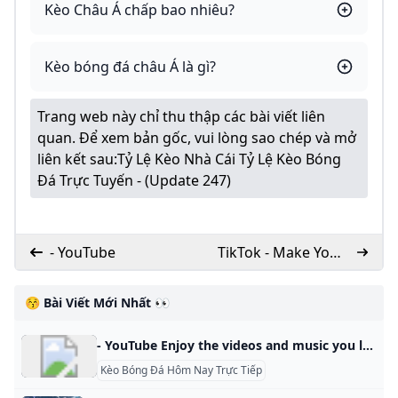
Kèo Châu Á chấp bao nhiêu?
Kèo bóng đá châu Á là gì?
Trang web này chỉ thu thập các bài viết liên
quan. Để xem bản gốc, vui lòng sao chép và mở
liên kết sau:
Tỷ Lệ Kèo Nhà Cái Tỷ Lệ Kèo Bóng
Đá Trực Tuyến - (Update 247)
- YouTube
TikTok - Make Your
Day
😚 Bài Viết Mới Nhất 👀
- YouTube Enjoy the videos and music you love, upload original content, and share it all with friends, family, and the world on YouTube.
Kèo Bóng Đá Hôm Nay Trực Tiếp