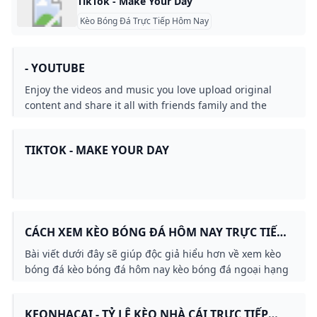
TikTok - Make Your Day
Kèo Bóng Đá Trực Tiếp Hôm Nay
- YOUTUBE
Enjoy the videos and music you love upload original
content and share it all with friends family and the
world on YouTube.
TIKTOK - MAKE YOUR DAY
CÁCH XEM KÈO BÓNG ĐÁ HÔM NAY TRỰC TIẾP
CHUẨN NHẤT 2023
Bài viết dưới đây sẽ giúp độc giả hiểu hơn về xem kèo
bóng đá kèo bóng đá hôm nay kèo bóng đá ngoại hạng
anh kèo bóng đá trực tiếp...
KEONHACAI - TỶ LỆ KÈO NHÀ CÁI TRỰC TIẾP