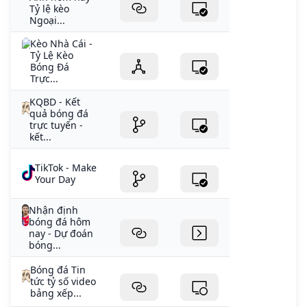
Tỷ lệ kèo
Ngoại...
Kèo Nhà Cái -
Tỷ Lệ Kèo
Bóng Đá
Trực...
KQBD - Kết
quả bóng đá
trực tuyến -
kết...
TikTok - Make
Your Day
Nhận định
bóng đá hôm
nay - Dự đoán
bóng...
Bóng đá Tin
tức tỷ số video
bảng xếp...