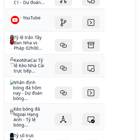
C1 - Dự đoán...
- YouTube
Tỷ lệ trận Tây
Ban Nha vs
Pháp 02h00...
KeoNhaCai Tỷ
lệ Kèo Nhà Cái
trực tiếp...
Nhận định
bóng đá hôm
nay - Dự đoán
bóng...
Kèo bóng đá
Ngoại Hạng
Anh - Tỷ lệ
bóng...
Tỷ số trực