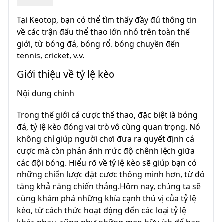
Tại Keotop, bạn có thể tìm thấy đầy đủ thông tin
về các trận đấu thể thao lớn nhỏ trên toàn thế
giới, từ bóng đá, bóng rổ, bóng chuyền đến
tennis, cricket, v.v.
Giới thiệu về tỷ lệ kèo
Nội dung chính
Trong thế giới cá cược thể thao, đặc biệt là bóng
đá, tỷ lệ kèo đóng vai trò vô cùng quan trọng. Nó
không chỉ giúp người chơi đưa ra quyết định cá
cược mà còn phản ánh mức độ chênh lệch giữa
các đội bóng. Hiểu rõ về tỷ lệ kèo sẽ giúp bạn có
những chiến lược đặt cược thông minh hơn, từ đó
tăng khả năng chiến thắng.Hôm nay, chúng ta sẽ
cùng khám phá những khía cạnh thú vị của tỷ lệ
kèo, từ cách thức hoạt động đến các loại tỷ lệ