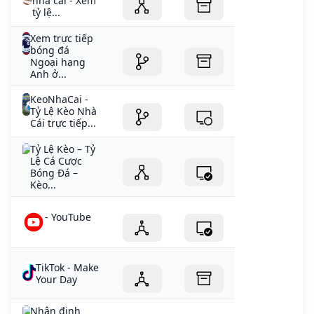
nhà cái - Xem
tỷ lệ...
Xem trực tiếp
bóng đá
Ngoại hạng
Anh ở...
KeoNhaCai -
Tỷ Lệ Kèo Nhà
Cái trực tiếp...
Tỷ Lệ Kèo – Tỷ
Lệ Cá Cược
Bóng Đá –
Kèo...
- YouTube
TikTok - Make
Your Day
Nhận định