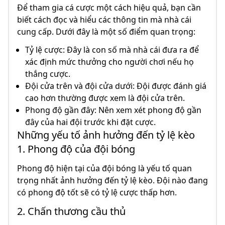
Để tham gia cá cược một cách hiệu quả, bạn cần
biết cách đọc và hiểu các thông tin mà nhà cái
cung cấp. Dưới đây là một số điểm quan trọng:
Tỷ lệ cược: Đây là con số mà nhà cái đưa ra để
xác định mức thưởng cho người chơi nếu họ
thắng cược.
Đội cửa trên và đội cửa dưới: Đội được đánh giá
cao hơn thường được xem là đội cửa trên.
Phong độ gần đây: Nên xem xét phong độ gần
đây của hai đội trước khi đặt cược.
Những yếu tố ảnh hưởng đến tỷ lệ kèo
1. Phong độ của đội bóng
Phong độ hiện tại của đội bóng là yếu tố quan
trọng nhất ảnh hưởng đến tỷ lệ kèo. Đội nào đang
có phong độ tốt sẽ có tỷ lệ cược thấp hơn.
2. Chấn thương cầu thủ