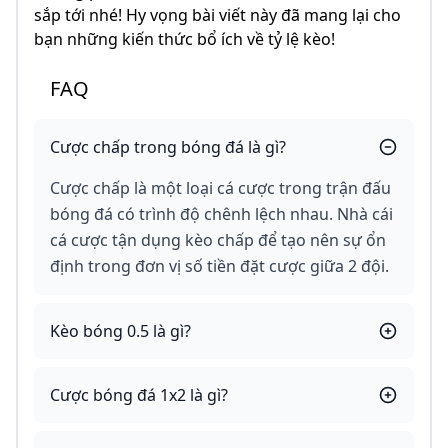
sắp tới nhé! Hy vọng bài viết này đã mang lại cho
bạn những kiến thức bổ ích về tỷ lệ kèo!
FAQ
Cược chấp trong bóng đá là gì?
Cược chấp là một loại cá cược trong trận đấu
bóng đá có trình độ chênh lệch nhau. Nhà cái
cá cược tận dụng kèo chấp để tạo nên sự ổn
định trong đơn vị số tiền đặt cược giữa 2 đội.
Kèo bóng 0.5 là gì?
Cược bóng đá 1x2 là gì?