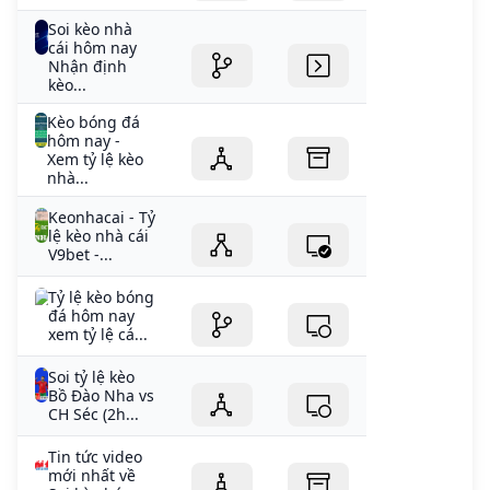
Soi kèo nhà
cái hôm nay
Nhận định
kèo...
Kèo bóng đá
hôm nay -
Xem tỷ lệ kèo
nhà...
Keonhacai - Tỷ
lệ kèo nhà cái
V9bet -...
Tỷ lệ kèo bóng
đá hôm nay
xem tỷ lệ cá...
Soi tỷ lệ kèo
Bồ Đào Nha vs
CH Séc (2h...
Tin tức video
mới nhất về