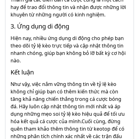
hay để trao đổi thông tin và nhận được những lời
khuyên từ những người có kinh nghiệm.
3. Ứng dụng di động
Hiện nay, nhiều ứng dụng di động cho phép bạn
theo dõi tỷ lệ kèo trực tiếp và cập nhật thông tin
nhanh chóng, giúp bạn không bỏ lỡ bất kỳ cơ hội
nào.
Kết luận
Như vậy, việc nắm vững thông tin về tỷ lệ kèo
không chỉ giúp bạn có thêm kiến thức mà còn
tăng khả năng chiến thắng trong cá cược bóng
đá. Hãy luôn cập nhật thông tin mới nhất và áp
dụng những mẹo soi tỷ lệ kèo hiệu quả để tối ưu
hóa kết quả cá cược của mình.Cuối cùng, đừng
quên tham khảo thêm thông tin từ keotop để có
những phân tích chính xác nhất về các trận đấu