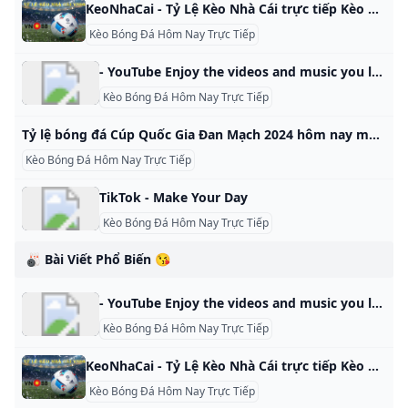
KeoNhaCai - Tỷ Lệ Kèo Nhà Cái trực tiếp Kèo bóng đá Vn88top KeoNhaCai ⭐ Tỷ lệ Kèo Nhà Cái hôm nay: Kèo cá cược bóng đá: kèo cược chấp châu á, châu âu, kèo tỷ số, tài xỉu.. Soi kèo, dự đoán bóng đá.. Để tìm nhanh trận đấu, hãy nhấn vào “Tìm trận đấu” hoặc sử dụng chức năng “Lọc giải đấu” trên bảng tỷ lệ kèo nhà cái. Chúng tôi cung cấp cho người xem bảng keonhacai mới nhất, được cải tiến giúp tải nhanh tỷ lệ cược bóng đá trực tuyến hôm nay mà không cần phải chờ đợi nhiều.
Kèo Bóng Đá Hôm Nay Trực Tiếp
- YouTube Enjoy the videos and music you love, upload original content, and share it all with friends, family, and the world on YouTube.
Kèo Bóng Đá Hôm Nay Trực Tiếp
Tỷ lệ bóng đá Cúp Quốc Gia Đan Mạch 2024 hôm nay mới nhất Tỷ lệ bóng đá Cúp Quốc Gia Đan Mạch 2024 hôm nay. Tỷ lệ bóng đá Cúp Quốc Gia Đan Mạch đêm nay và rạng sáng mai được cập nhật chính xác, nhanh nhất tại iThethao.vn. AFC Asian CupNgoại Hạng AnhVĐ châu Phi - CAN CupCúp C1 châu ÂuLa LigaSerie ABundesligaLigue 1Cúp C2 Châu âuV-LeagueCúp C3VĐQG ÚcHàn QuốcCúp FAJ-League 1EuroVĐQG Ả Rập Xê ÚtNhà nghề Mỹ MLSTrung QuốcCúp Quốc Gia Việt NamHạng nhất AnhFIFA World Cup U20Cup Nhà Vua Tây Ban NhaAFF CupCúp Liên Đoàn AnhAFC Championship U17World Cup nữ AnhNgoại Hạng AnhCúp FAHạng nhất AnhCúp Liên Đoàn AnhHạng 4 AnhEngland Continental CupEngland Conference North DivisionTotesport League1TOTEPL-CEngland RES SouthÝSerie ACúp quốc gia ItaliaSerie B ItaliaItaly U19 League WomenItaly Primavera CupSiêu Cúp ItaliaItalian Youth League BItaly C1 SuperCupTorneo Di ViareggioItaly Serie B WomenTây Ban NhaLa LigaCup Nhà Vua Tây Ban NhaCúp Liên đoàn Tây Ban NhaHạng 2 Tây Ban NhaSpain Regional LeagueCúp Nữ hoàng Tây Ban NhaCatalonia CupSpain Copa de CatalunyaSpain Regional CupSpain Primera Division RFEFĐứcBundesligaSiêu Cúp Đức xCúp Quốc Gia ĐứcHạng 2 ĐứcHạng 3 ĐứcGermany Bavaria LeagueGerman Junioren BundesligaThe German oberliga WestfalenGerman Junioren Bundesliga CupVô địch U17 ĐứcPhápLigue 1Cúp Liên Đoàn PhápHạng 2 PhápHạng 3 PhápFrench Championnat AmateurSiêu cúp PhápFrance U19 League WomenFrance U17 LeagueU19 PhápFrance Regional LeagueBồ Đào NhaBồ Đào NhaSiêu Cúp Bồ Đào NhaCúp Liên đoàn Bồ Đào NhaHạng 2 Bồ Đào NhaPortugal U19 League BPortugal Liga 3Portugal Campeonato NacionalHạng 3 Bồ Đào NhaPortugal Women Super CupMade CScotlandScotlandCúp Liên Đoàn ScotlandHạng 2 ScotlandThe lowlands of Scotland LeagueScotland Bells Challenge CupScotland Football League WomenScotland SWPL Cup WomenScotland FA CupCúp U20 ScotlandScottish Junior CupHà LanHà LanHạng 2 Hà LanHolland Eredivisie Beloften 2Netherlands U21 League (cup)Johan Cruijff SchaalHolland Youth CupDutch Cup(W)Eredivisie Cup WomenKNVB CupHolland Youth EredivisieBỉVĐQG BỉBelgium Second Amateur DivisioBelgium Reserve 1 LeagueBelgium Youth LeagueBelgian CupSiêu cúp BỉHạng 2 BỉBelgium Women’s Premier LeagueBelgium Women 1st NationalBelgium Third DivisionPhần LanFinland Championship U20Finland YkkoscupFinland Ykkonen WomenPhần LanFinland U20 League cupFin-kkon NFinland Suomen CupHạng 2 Phần LanFIN WCCúp Liên Đoàn Phần LanIrelandVĐQG IrelandRepublic of Ireland FAI Intermediate CupRepublic of Ireland U19 CupRepublic of Ireland Munster Senior CupIreland Setanta CupRepublic of Ireland Amateur CupRepublic of Ireland Super CupIreland FAI CupRepublic of Ireland Collingwood CupIreland League CupNorthern IrelandNorthern Ireland League CupNorthern Ireland IFA ChampionshipNorth Irish Milk CupNorthern Ireland shield cupNorthern Ireland Cup WomenNorthern Ireland Reserve LeagueNorthern Ireland Women’s SuperNorthern Ireland Amateur CupNorthern Ireland CupNorthern Ireland Intermediate CupNgaNgaHạng 2 NgaRussian MatchesRussian Winter ChampionshipRussian FNL cupCrimea Premier LeagueU21 NgaHạng 3 NgaSiêu cúp NgaRussia Regional CupHy LạpHạng 2 Hy LạpCúp Quốc Gia Hy LạpGRE U20Greece Cup WomenGreece National B1Greece Divison CGreece Super CupGreece U19Greece Super League WomenU21 Hy LạpIcelandHạng 2 IcelandU19 nữ IcelandHạng nhất nữ IcelandIceland Super Cup WomenIceland U19 CupCúp Quốc Gia IcelandSiêu cúp IcelandHạng nhất IcelandCúp Liên Đoàn nữ IcelandICE WCWalesWales - FAW Premier CupHạng 2 WalesWales Cymru AllianceWales FAW namWales Premier League WomenCúp Quốc Gia Xứ WalesWelsh Premier LeagueWales Challenge CupWales League Division 2Wales Women League CupThổ Nhĩ KìVĐQG Thổ Nhĩ KỳHạng 2 Thổ Nhĩ KỳTurkey Bayanlar 2.
Kèo Bóng Đá Hôm Nay Trực Tiếp
TikTok - Make Your Day
Kèo Bóng Đá Hôm Nay Trực Tiếp
🎳 Bài Viết Phổ Biến 😘
- YouTube Enjoy the videos and music you love, upload original content, and share it all with friends, family, and the world on YouTube.
Kèo Bóng Đá Hôm Nay Trực Tiếp
KeoNhaCai - Tỷ Lệ Kèo Nhà Cái trực tiếp Kèo bóng đá Vn88top KeoNhaCai ⭐ Tỷ lệ Kèo Nhà Cái hôm nay: Kèo cá cược bóng đá: kèo cược chấp châu á, châu âu, kèo tỷ số, tài xỉu.. Soi kèo, dự đoán bóng đá.. Để tìm nhanh trận đấu, hãy nhấn vào “Tìm trận đấu” hoặc sử dụng chức năng “Lọc giải đấu” trên bảng tỷ lệ kèo nhà cái. Chúng tôi cung cấp cho người xem bảng keonhacai mới nhất, được cải tiến giúp tải nhanh tỷ lệ cược bóng đá trực tuyến hôm nay mà không cần phải chờ đợi nhiều.
Kèo Bóng Đá Hôm Nay Trực Tiếp