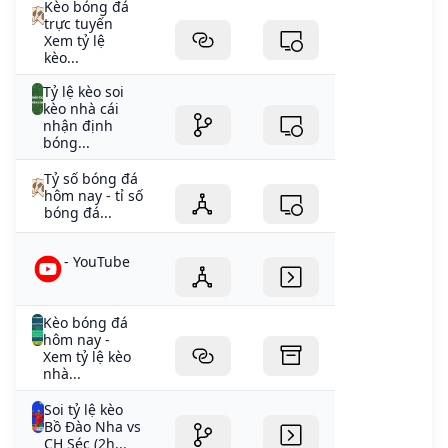
Kèo bóng đá
trực tuyến
Xem tỷ lệ
kèo...
Tỷ lệ kèo soi
kèo nhà cái
nhận định
bóng...
Tỷ số bóng đá
hôm nay - tỉ số
bóng đá...
- YouTube
Kèo bóng đá
hôm nay -
Xem tỷ lệ kèo
nhà...
Soi tỷ lệ kèo
Bồ Đào Nha vs
CH Séc (2h...