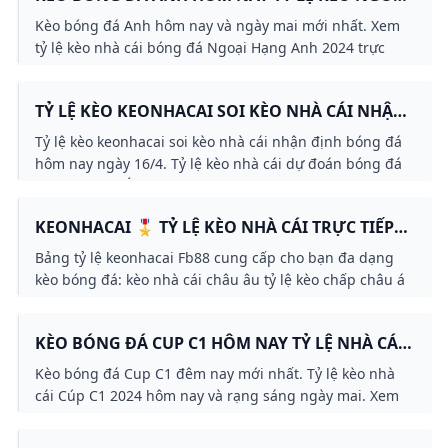
HẠNG ANH 2024
Kèo bóng đá Anh hôm nay và ngày mai mới nhất. Xem
tỷ lệ kèo nhà cái bóng đá Ngoại Hạng Anh 2024 trực
tuyến tối đêm nay rạng sáng mai chính xác.
TỶ LỆ KÈO KEONHACAI SOI KÈO NHÀ CÁI NHẬN
ĐỊNH BÓNG ĐÁ HÔM NAY 16/4
Tỷ lệ kèo keonhacai soi kèo nhà cái nhận định bóng đá
hôm nay ngày 16/4. Tỷ lệ kèo nhà cái dự đoán bóng đá
Cúp C1 châu Á Ngoại hạng Anh La Liga Serie A
Bundesliga Ligue 1.
KEONHACAI 🎖️ TỶ LỆ KÈO NHÀ CÁI TRỰC TIẾP
KÈO BÓNG ĐÁ HÔM NAY
Bảng tỷ lệ keonhacai Fb88 cung cấp cho bạn đa dạng
kèo bóng đá: kèo nhà cái châu âu tỷ lệ kèo chấp châu á
tỷ lệ cược malaysia tỷ lệ kèo 5
KÈO BÓNG ĐÁ CUP C1 HÔM NAY TỶ LỆ NHÀ CÁI
C1 ĐÊM NAY
Kèo bóng đá Cup C1 đêm nay mới nhất. Tỷ lệ kèo nhà
cái Cúp C1 2024 hôm nay và rạng sáng ngày mai. Xem
tỷ lệ cá cược bóng đá C1 chính xác nhất.