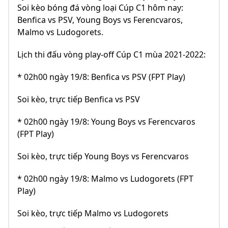
Soi kèo bóng đá vòng loại Cúp C1 hôm nay:
Benfica vs PSV, Young Boys vs Ferencvaros,
Malmo vs Ludogorets.
Lịch thi đấu vòng play-off Cúp C1 mùa 2021-2022:
* 02h00 ngày 19/8: Benfica vs PSV (FPT Play)
Soi kèo, trực tiếp Benfica vs PSV
* 02h00 ngày 19/8: Young Boys vs Ferencvaros
(FPT Play)
Soi kèo, trực tiếp Young Boys vs Ferencvaros
* 02h00 ngày 19/8: Malmo vs Ludogorets (FPT
Play)
Soi kèo, trực tiếp Malmo vs Ludogorets