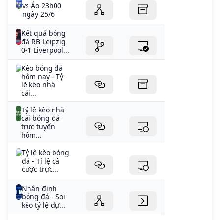
vs Áo 23h00
ngày 25/6
Kết quả bóng
đá RB Leipzig
0-1 Liverpool...
Kèo bóng đá
hôm nay - Tỷ
lệ kèo nhà
cái...
Tỷ lệ kèo nhà
cái bóng đá
trực tuyến
hôm...
Tỷ lệ kèo bóng
đá - Tỉ lệ cá
cược trực...
Nhận định
bóng đá - Soi
kèo tỷ lệ dự...