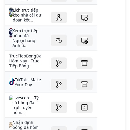
Lịch trực tiếp
kèo nhà cái dự
đoán kết...
Xem trực tiếp
bóng đá
Ngoại hạng
Anh ở...
TrucTiepBongDa
Hôm Nay - Trực
Tiếp Bóng...
TikTok - Make
Your Day
Livescore - Tỷ
số bóng đá
trực tuyến
hôm...
Nhận định
bóng đá hôm