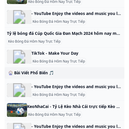
Kèo Bóng Đá Hôm Nay Trực Tiếp
- YouTube Enjoy the videos and music you love, upload original content, and share it all with friends, family, and the world on YouTube.
Kèo Bóng Đá Hôm Nay Trực Tiếp
Tỷ lệ bóng đá Cúp Quốc Gia Đan Mạch 2024 hôm nay mới nhất Tỷ lệ bóng đá Cúp Quốc Gia Đan Mạch 2024 hôm nay. Tỷ lệ bóng đá Cúp Quốc Gia Đan Mạch đêm nay và rạng sáng mai được cập nhật chính xác, nhanh nhất tại iThethao.vn. AFC Asian CupNgoại Hạng AnhVĐ châu Phi - CAN CupCúp C1 châu ÂuLa LigaSerie ABundesligaLigue 1Cúp C2 Châu âuV-LeagueCúp C3VĐQG ÚcHàn QuốcCúp FAJ-League 1EuroVĐQG Ả Rập Xê ÚtNhà nghề Mỹ MLSTrung QuốcCúp Quốc Gia Việt NamHạng nhất AnhFIFA World Cup U20Cup Nhà Vua Tây Ban NhaAFF CupCúp Liên Đoàn AnhAFC Championship U17World Cup nữ AnhNgoại Hạng AnhCúp FAHạng nhất AnhCúp Liên Đoàn AnhHạng 4 AnhEngland Continental CupEngland Conference North DivisionTotesport League1TOTEPL-CEngland RES SouthÝSerie ACúp quốc gia ItaliaSerie B ItaliaItaly U19 League WomenItaly Primavera CupSiêu Cúp ItaliaItalian Youth League BItaly C1 SuperCupTorneo Di ViareggioItaly Serie B WomenTây Ban NhaLa LigaCup Nhà Vua Tây Ban NhaCúp Liên đoàn Tây Ban NhaHạng 2 Tây Ban NhaSpain Regional LeagueCúp Nữ hoàng Tây Ban NhaCatalonia CupSpain Copa de CatalunyaSpain Regional CupSpain Primera Division RFEFĐứcBundesligaSiêu Cúp Đức xCúp Quốc Gia ĐứcHạng 2 ĐứcHạng 3 ĐứcGermany Bavaria LeagueGerman Junioren BundesligaThe German oberliga WestfalenGerman Junioren Bundesliga CupVô địch U17 ĐứcPhápLigue 1Cúp Liên Đoàn PhápHạng 2 PhápHạng 3 PhápFrench Championnat AmateurSiêu cúp PhápFrance U19 League WomenFrance U17 LeagueU19 PhápFrance Regional LeagueBồ Đào NhaBồ Đào NhaSiêu Cúp Bồ Đào NhaCúp Liên đoàn Bồ Đào NhaHạng 2 Bồ Đào NhaPortugal U19 League BPortugal Liga 3Portugal Campeonato NacionalHạng 3 Bồ Đào NhaPortugal Women Super CupMade CScotlandScotlandCúp Liên Đoàn ScotlandHạng 2 ScotlandThe lowlands of Scotland LeagueScotland Bells Challenge CupScotland Football League WomenScotland SWPL Cup WomenScotland FA CupCúp U20 ScotlandScottish Junior CupHà LanHà LanHạng 2 Hà LanHolland Eredivisie Beloften 2Netherlands U21 League (cup)Johan Cruijff SchaalHolland Youth CupDutch Cup(W)Eredivisie Cup WomenKNVB CupHolland Youth EredivisieBỉVĐQG BỉBelgium Second Amateur DivisioBelgium Reserve 1 LeagueBelgium Youth LeagueBelgian CupSiêu cúp BỉHạng 2 BỉBelgium Women’s Premier LeagueBelgium Women 1st NationalBelgium Third DivisionPhần LanFinland Championship U20Finland YkkoscupFinland Ykkonen WomenPhần LanFinland U20 League cupFin-kkon NFinland Suomen CupHạng 2 Phần LanFIN WCCúp Liên Đoàn Phần LanIrelandVĐQG IrelandRepublic of Ireland FAI Intermediate CupRepublic of Ireland U19 CupRepublic of Ireland Munster Senior CupIreland Setanta CupRepublic of Ireland Amateur CupRepublic of Ireland Super CupIreland FAI CupRepublic of Ireland Collingwood CupIreland League CupNorthern IrelandNorthern Ireland League CupNorthern Ireland IFA ChampionshipNorth Irish Milk CupNorthern Ireland shield cupNorthern Ireland Cup WomenNorthern Ireland Reserve LeagueNorthern Ireland Women’s SuperNorthern Ireland Amateur CupNorthern Ireland CupNorthern Ireland Intermediate CupNgaNgaHạng 2 NgaRussian MatchesRussian Winter ChampionshipRussian FNL cupCrimea Premier LeagueU21 NgaHạng 3 NgaSiêu cúp NgaRussia Regional CupHy LạpHạng 2 Hy LạpCúp Quốc Gia Hy LạpGRE U20Greece Cup WomenGreece National B1Greece Divison CGreece Super CupGreece U19Greece Super League WomenU21 Hy LạpIcelandHạng 2 IcelandU19 nữ IcelandHạng nhất nữ IcelandIceland Super Cup WomenIceland U19 CupCúp Quốc Gia IcelandSiêu cúp IcelandHạng nhất IcelandCúp Liên Đoàn nữ IcelandICE WCWalesWales - FAW Premier CupHạng 2 WalesWales Cymru AllianceWales FAW namWales Premier League WomenCúp Quốc Gia Xứ WalesWelsh Premier LeagueWales Challenge CupWales League Division 2Wales Women League CupThổ Nhĩ KìVĐQG Thổ Nhĩ KỳHạng 2 Thổ Nhĩ KỳTurkey Bayanlar 2.
Kèo Bóng Đá Hôm Nay Trực Tiếp
TikTok - Make Your Day
Kèo Bóng Đá Hôm Nay Trực Tiếp
🎡 Bài Viết Phổ Biến 🎵
- YouTube Enjoy the videos and music you love, upload original content, and share it all with friends, family, and the world on YouTube.
Kèo Bóng Đá Hôm Nay Trực Tiếp
KeoNhaCai - Tỷ Lệ Kèo Nhà Cái trực tiếp Kèo bóng đá Vn88top KeoNhaCai ⭐ Tỷ lệ Kèo Nhà Cái hôm nay: Kèo cá cược bóng đá: kèo cược chấp châu á, châu âu, kèo tỷ số, tài xỉu.. Soi kèo, dự đoán bóng đá.. Để tìm nhanh trận đấu, hãy nhấn vào “Tìm trận đấu” hoặc sử dụng chức năng “Lọc giải đấu” trên bảng tỷ lệ kèo nhà cái. Chúng tôi cung cấp cho người xem bảng keonhacai mới nhất, được cải tiến giúp tải nhanh tỷ lệ cược bóng đá trực tuyến hôm nay mà không cần phải chờ đợi nhiều.
Kèo Bóng Đá Hôm Nay Trực Tiếp
- YouTube Enjoy the videos and music you love, upload original content, and share it all with friends, family, and the world on YouTube.