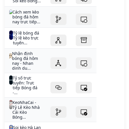
Soi kèo bóng...
Cách xem kèo
bóng đá hôm
nay trực tiếp...
Tỷ lệ bóng đá
Tỷ lệ kèo trực
tuyến...
Nhận định
bóng đá hôm
nay - Nhan
dinh du...
Tỷ số trực
tuyến: Trực
tiếp Bóng đá
-...
KeoNhaCai -
Tỷ Lệ Kèo Nhà
Cái Kèo
Bóng...
Soi kèo Hà Lan