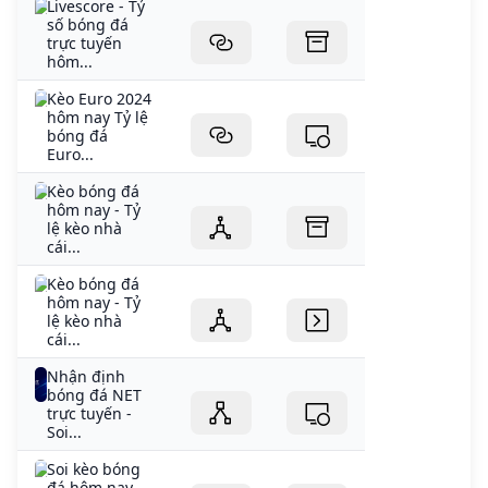
Livescore - Tỷ
số bóng đá
trực tuyến
hôm...
Kèo Euro 2024
hôm nay Tỷ lệ
bóng đá
Euro...
Kèo bóng đá
hôm nay - Tỷ
lệ kèo nhà
cái...
Kèo bóng đá
hôm nay - Tỷ
lệ kèo nhà
cái...
Nhận định
bóng đá NET
trực tuyến -
Soi...
Soi kèo bóng
đá hôm nay -