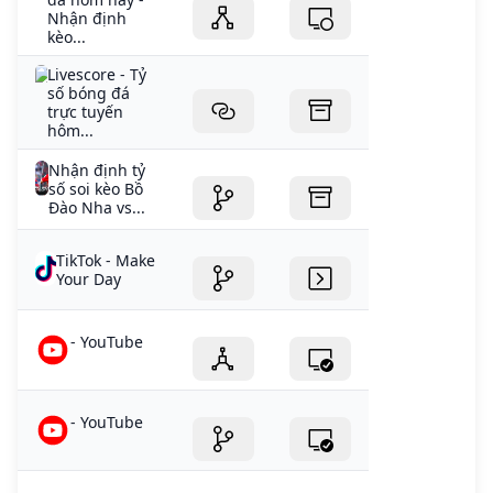
Nhận định
kèo...
Livescore - Tỷ
số bóng đá
trực tuyến
hôm...
Nhận định tỷ
số soi kèo Bồ
Đào Nha vs...
TikTok - Make
Your Day
- YouTube
- YouTube